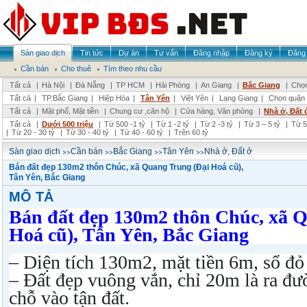
Sàn giao dịch
Tin tức
Dự án
Tư vấn
Đăng nhập
Đăng ký
Đăng 
Cần bán
Cho thuê
Tìm theo nhu cầu
Tất cả
|
Hà Nội
|
Đà Nẵng
|
TP HCM
|
Hải Phòng
|
An Giang
|
Bắc Giang
|
Chọn
Tất cả
|
TP.Bắc Giang
|
Hiệp Hòa
|
Tân Yên
|
Việt Yên
|
Lạng Giang
|
Chọn quận
Tất cả
|
Mặt phố, Mặt tiền
|
Chung cư ,căn hộ
|
Cửa hàng, Văn phòng
|
Nhà ở, Đất 
Tất cả
|
Dưới 500 triệu
|
Từ 500 -1 tỷ
|
Từ 1 -2 tỷ
|
Từ 2 -3 tỷ
|
Từ 3 – 5 tỷ
|
Từ 5
|
Từ 20 - 30 tỷ
|
Từ 30 - 40 tỷ
|
Từ 40 - 60 tỷ
|
Trên 60 tỷ
>>
>>
>>
>>
Sàn giao dịch
Cần bán
Bắc Giang
Tân Yên
Nhà ở, Đất ở
Bán đất đẹp 130m2 thôn Chúc, xã Quang Trung (Đại Hoá cũ),
Tân Yên, Bắc Giang
MÔ TẢ
Bán đất đẹp 130m2 thôn Chúc, xã 
Hoá cũ), Tân Yên, Bắc Giang
– Diện tích 130m2, mặt tiền 6m, sổ đỏ
– Đất đẹp vuông vắn, chỉ 20m là ra đư
chỗ vào tận đất.