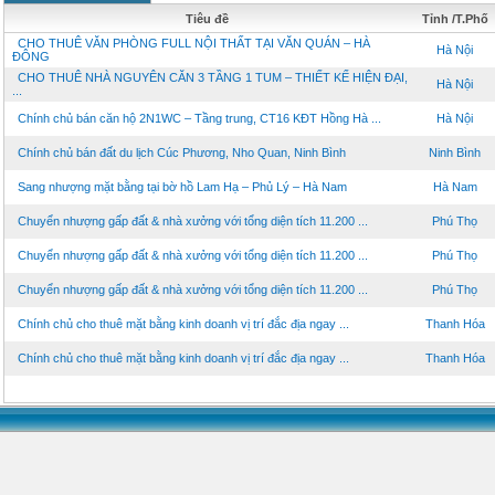
Tiêu đề
Tỉnh /T.Phố
CHO THUÊ VĂN PHÒNG FULL NỘI THẤT TẠI VĂN QUÁN – HÀ
Hà Nội
ĐÔNG
CHO THUÊ NHÀ NGUYÊN CĂN 3 TẦNG 1 TUM – THIẾT KẾ HIỆN ĐẠI,
Hà Nội
...
Chính chủ bán căn hộ 2N1WC – Tầng trung, CT16 KĐT Hồng Hà ...
Hà Nội
Chính chủ bán đất du lịch Cúc Phương, Nho Quan, Ninh Bình
Ninh Bình
Sang nhượng mặt bằng tại bờ hồ Lam Hạ – Phủ Lý – Hà Nam
Hà Nam
Chuyển nhượng gấp đất & nhà xưởng với tổng diện tích 11.200 ...
Phú Thọ
Chuyển nhượng gấp đất & nhà xưởng với tổng diện tích 11.200 ...
Phú Thọ
Chuyển nhượng gấp đất & nhà xưởng với tổng diện tích 11.200 ...
Phú Thọ
Chính chủ cho thuê mặt bằng kinh doanh vị trí đắc địa ngay ...
Thanh Hóa
Chính chủ cho thuê mặt bằng kinh doanh vị trí đắc địa ngay ...
Thanh Hóa