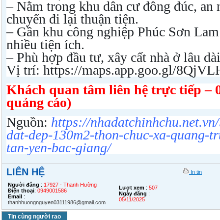
– Nằm trong khu dân cư đông đúc, an 
chuyển đi lại thuận tiện.
– Gần khu công nghiệp Phúc Sơn Lam
nhiều tiện ích.
– Phù hợp đầu tư, xây cất nhà ở lâu dài
Vị trí: https://maps.app.goo.gl/8Qj
Khách quan tâm liên hệ trực tiếp –
quảng cáo)
Nguồn:
https://nhadatchinhchu.net.vn
dat-dep-130m2-thon-chuc-xa-quang-tr
tan-yen-bac-giang/
LIÊN HỆ
In tin
Người đăng
:
17927 - Thanh Hường
Lượt xem
:
507
Điện thoại
:
0949001586
Ngày đăng
:
Email
:
05/11/2025
thanhhuongnguyen03111986@gmail.com
Tin cùng người rao