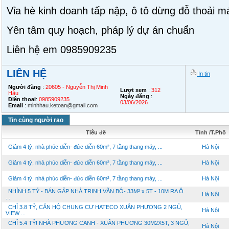
Vỉa hè kinh doanh tấp nập, ô tô dừng đỗ thoải m
Yên tâm quy hoạch, pháp lý dự án chuẩn
Liên hệ em 0985909235
LIÊN HỆ
In tin
Người đăng
:
20605 - Nguyễn Thị Minh
Lượt xem
:
312
Hậu
Ngày đăng
:
Điện thoại
:
0985909235
03/06/2026
Email
:
minhhau.ketoan@gmail.com
Tin cùng người rao
Tiêu đề
Tỉnh /T.Phố
Giảm 4 tỷ, nhà phúc diễn- đức diễn 60m², 7 tầng thang máy, ...
Hà Nội
Giảm 4 tỷ, nhà phúc diễn- đức diễn 60m², 7 tầng thang máy, ...
Hà Nội
Giảm 4 tỷ, nhà phúc diễn- đức diễn 60m², 7 tầng thang máy, ...
Hà Nội
NHỈNH 5 TỶ - BÁN GẤP NHÀ TRỊNH VĂN BÔ- 33M² x 5T - 10M RA Ô
Hà Nội
...
CHỈ 3.8 TỶ, CĂN HỘ CHUNG CƯ HATECO XUÂN PHƯƠNG 2 NGỦ,
Hà Nội
VIEW ...
CHỈ 5.4 TỶ! NHÀ PHƯƠNG CANH - XUÂN PHƯƠNG 30M2X5T, 3 NGỦ,
Hà Nội