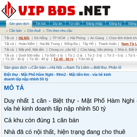
Sàn giao dịch
Tin tức
Dự án
Tư vấn
Đăng nhập
Đăng ký
Đăng 
Cần bán
Cho thuê
Tìm theo nhu cầu
Tất cả
|
Hà Nội
|
Đà Nẵng
|
TP HCM
|
Hải Phòng
|
An Giang
|
Chọn tỉnh thành k
Tất cả
|
Hoàn Kiếm
|
Hai Bà Trưng
|
Đống Đa
|
Tây Hồ
|
Thanh Xuân
|
Nam Từ 
Tất cả
|
Mặt phố, Mặt tiền
|
Chung cư ,căn hộ
|
Cửa hàng, Văn phòng
|
Nhà ở, Đất ở
Tất cả
|
Dưới 500 triệu
|
Từ 500 -1 tỷ
|
Từ 1 -2 tỷ
|
Từ 2 -3 tỷ
|
Từ 3 – 5 tỷ
|
Từ 5 –
|
Từ 20 - 30 tỷ
|
Từ 30 - 40 tỷ
|
Từ 40 - 60 tỷ
|
Trên 60 tỷ
>>
>>
>>
>>
Sàn giao dịch
Cần bán
Hà Nội
Nam Từ Liêm
Biệt thự, Phân lô
Biệt thự - Mặt Phố Hàm Nghi - 99m2 - Mặt tiền 6m - vỉa hè kinh
doanh tấp nập nhỉnh 50 tỷ
MÔ TẢ
Duy nhất 1 căn - Biệt thự - Mặt Phố Hàm Nghi 
vỉa hè kinh doanh tấp nập nhỉnh 50 tỷ
Cả khu còn đúng 1 căn bán
Nhà đã có nội thất, hiện trạng đang cho thuê