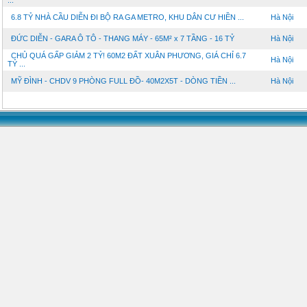
...
6.8 TỶ NHÀ CẦU DIỄN ĐI BỘ RA GA METRO, KHU DÂN CƯ HIỀN ...
Hà Nội
ĐỨC DIỄN - GARA Ô TÔ - THANG MÁY - 65M² x 7 TẦNG - 16 TỶ
Hà Nội
CHỦ QUÁ GẤP GIẢM 2 TỶ! 60M2 ĐẤT XUÂN PHƯƠNG, GIÁ CHỈ 6.7
Hà Nội
TỶ ...
MỸ ĐÌNH - CHDV 9 PHÒNG FULL ĐỒ- 40M2X5T - DÒNG TIỀN ...
Hà Nội