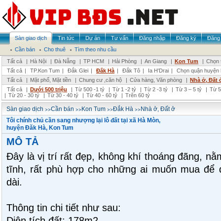
Sàn giao dịch
Tin tức
Dự án
Tư vấn
Đăng nhập
Đăng ký
Đăng 
Cần bán
Cho thuê
Tìm theo nhu cầu
Tất cả
|
Hà Nội
|
Đà Nẵng
|
TP HCM
|
Hải Phòng
|
An Giang
|
Kon Tum
|
Chọn 
Tất cả
|
TP.Kon Tum
|
Đắk Glei
|
Đắk Hà
|
Đắk Tô
|
Ia H'Drai
|
Chọn quận huyện
Tất cả
|
Mặt phố, Mặt tiền
|
Chung cư ,căn hộ
|
Cửa hàng, Văn phòng
|
Nhà ở, Đất 
Tất cả
|
Dưới 500 triệu
|
Từ 500 -1 tỷ
|
Từ 1 -2 tỷ
|
Từ 2 -3 tỷ
|
Từ 3 – 5 tỷ
|
Từ 5
|
Từ 20 - 30 tỷ
|
Từ 30 - 40 tỷ
|
Từ 40 - 60 tỷ
|
Trên 60 tỷ
>>
>>
>>
>>
Sàn giao dịch
Cần bán
Kon Tum
Đắk Hà
Nhà ở, Đất ở
Tôi chính chủ cần sang nhượng lại lô đất tại xã Hà Mòn,
huyện Đăk Hà, Kon Tum
MÔ TẢ
Đây là vị trí rất đẹp, không khí thoáng đãng, n
tĩnh, rất phù hợp cho những ai muốn mua để d
dài.
Thông tin chi tiết như sau:
Diện tích đất: 178m2.