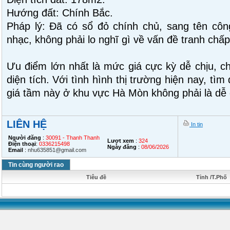
Hướng đất: Chính Bắc.
Pháp lý: Đã có sổ đỏ chính chủ, sang tên côn
nhạc, không phải lo nghĩ gì về vấn đề tranh chấp
Ưu điểm lớn nhất là mức giá cực kỳ dễ chịu, ch
diện tích. Với tình hình thị trường hiện nay, tì
giá tầm này ở khu vực Hà Mòn không phải là dễ 
LIÊN HỆ
In tin
Người đăng
:
30091 - Thanh Thanh
Lượt xem
:
324
Điện thoại
:
0336215498
Ngày đăng
:
08/06/2026
Email
:
nhu635851@gmail.com
Tin cùng người rao
Tiêu đề
Tỉnh /T.Phố