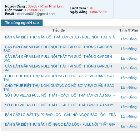
Người đăng
:
30765 - Phan Nhật Linh
Lượt xem
:
310
Điện thoại
:
0559060180
Ngày đăng
:
08/07/2026
Email
:
teephan0312@gmail.com
Tin cùng người rao
Tiêu đề
Tỉnh /T.Phố
BÁN GẤP BIẾT THỰ GẦN ĐỒI TRẢ TÂM CHÂU - FULL NỘI THẤT GIÁ
Lâm Đồng
...
CẦN BÁN GẤP VILLAS FULL NỘI THẤT TẠI SUỐI THÔNG GARDEN
Lâm Đồng
BẢO ...
CẦN BÁN GẤP VILLAS FULL NỘI THẤT TẠI SUỐI THÔNG GARDEN
Lâm Đồng
BẢO ...
CẦN BÁN GẤP VILLAS FULL NỘI THẤT TẠI SUỐI THÔNG GARDEN
Lâm Đồng
BẢO ...
CHO THUÊ BIỆT THỰ NGHĨ DƯỠNG CÓ HỒ BƠI VIEW CUẨN 5 SAO
Lâm Đồng
TẠI ...
CHO THUÊ BIỆT THỰ NGHĨ DƯỠNG CÓ HỒ BƠI VIEW CUẨN 5 SAO
Lâm Đồng
TẠI ...
SỞ HỮU VILLAS FULL NỘI THẤT - CÁCH ĐỒI TRÀ TÂM CHÂU 500m -
Lâm Đồng
...
SỞ HỮU VILLAS FULL NỘI THẤT - CÁCH ĐỒI TRÀ TÂM CHÂU 500m -
Lâm Đồng
...
BÁN GẤP LÔ ĐẤT TẠI P2 BẢO LỘC - GẦN HỒ NGỌC BẢO LỘC - TRẢ
Lâm Đồng
...
BÁN GẤP BIẾT THỰ GẦN HỒ NGỌC BẢO LỘC - FULL NỘI THẤT GIÁ
Lâm Đồng
...