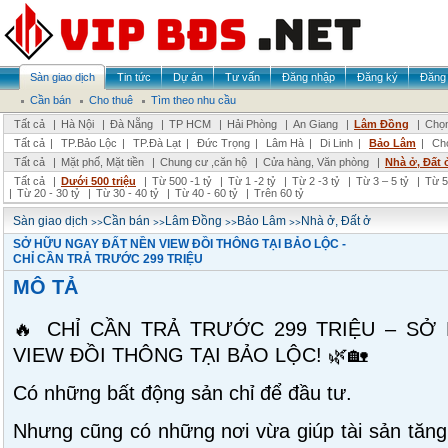
Sàn giao dịch
Tin tức
Dự án
Tư vấn
Đăng nhập
Đăng ký
Đăng 
Cần bán
Cho thuê
Tìm theo nhu cầu
Tất cả
|
Hà Nội
|
Đà Nẵng
|
TP HCM
|
Hải Phòng
|
An Giang
|
Lâm Đồng
|
Chọn
Tất cả
|
TP.Bảo Lộc
|
TP.Đà Lạt
|
Đức Trọng
|
Lâm Hà
|
Di Linh
|
Bảo Lâm
|
Ch
Tất cả
|
Mặt phố, Mặt tiền
|
Chung cư ,căn hộ
|
Cửa hàng, Văn phòng
|
Nhà ở, Đất 
Tất cả
|
Dưới 500 triệu
|
Từ 500 -1 tỷ
|
Từ 1 -2 tỷ
|
Từ 2 -3 tỷ
|
Từ 3 – 5 tỷ
|
Từ 5
|
Từ 20 - 30 tỷ
|
Từ 30 - 40 tỷ
|
Từ 40 - 60 tỷ
|
Trên 60 tỷ
>>
>>
>>
>>
Sàn giao dịch
Cần bán
Lâm Đồng
Bảo Lâm
Nhà ở, Đất ở
SỞ HỮU NGAY ĐẤT NỀN VIEW ĐỒI THÔNG TẠI BẢO LỘC -
CHỈ CẦN TRẢ TRƯỚC 299 TRIỆU
MÔ TẢ
🔥 CHỈ CẦN TRẢ TRƯỚC 299 TRIỆU – SỞ
VIEW ĐỒI THÔNG TẠI BẢO LỘC! 🌿🏡
Có những bất động sản chỉ để đầu tư.
Nhưng cũng có những nơi vừa giúp tài sản tăng 