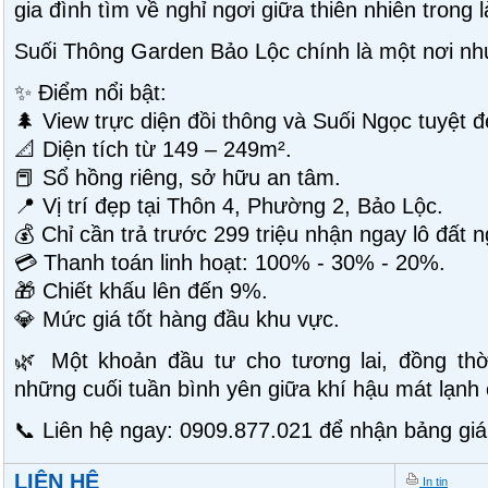
gia đình tìm về nghỉ ngơi giữa thiên nhiên trong 
Suối Thông Garden Bảo Lộc chính là một nơi nh
✨ Điểm nổi bật:
🌲 View trực diện đồi thông và Suối Ngọc tuyệt đ
📐 Diện tích từ 149 – 249m².
📕 Sổ hồng riêng, sở hữu an tâm.
📍 Vị trí đẹp tại Thôn 4, Phường 2, Bảo Lộc.
💰 Chỉ cần trả trước 299 triệu nhận ngay lô đất 
💳 Thanh toán linh hoạt: 100% - 30% - 20%.
🎁 Chiết khấu lên đến 9%.
💎 Mức giá tốt hàng đầu khu vực.
🌿 Một khoản đầu tư cho tương lai, đồng thờ
những cuối tuần bình yên giữa khí hậu mát lạnh
📞 Liên hệ ngay: 0909.877.021 để nhận bảng giá
LIÊN HỆ
In tin