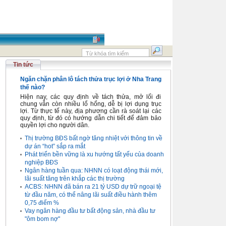
Tin tức
Ngăn chặn phân lô tách thửa trục lợi ở Nha Trang
thế nào?
Hiện nay, các quy định về tách thửa, mở lối đi
chung vẫn còn nhiều lổ hổng, dễ bị lợi dụng trục
lợi. Từ thực tế này, địa phương cần rà soát lại các
quy định, từ đó có hướng dẫn chi tiết để đảm bảo
quyền lợi cho người dân.
Thị trường BĐS bất ngờ tăng nhiệt với thông tin về
dự án “hot” sắp ra mắt
Phát triển bền vững là xu hướng tất yếu của doanh
nghiệp BĐS
Ngân hàng tuần qua: NHNN có loạt động thái mới,
lãi suất tăng trên khắp các thị trường
ACBS: NHNN đã bán ra 21 tỷ USD dự trữ ngoại tệ
từ đầu năm, có thể nâng lãi suất điều hành thêm
0,75 điểm %
Vay ngân hàng đầu tư bất động sản, nhà đầu tư
"ôm bom nợ"