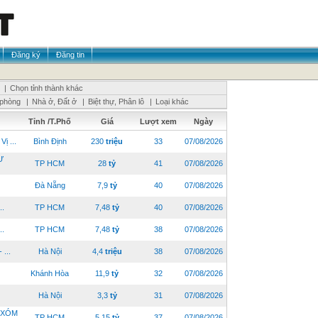
Đăng ký
Đăng tin
|
Chọn tỉnh thành khác
 phòng
|
Nhà ở, Đất ở
|
Biệt thự, Phân lô
|
Loại khác
Tỉnh /T.Phố
Giá
Lượt xem
Ngày
ị ...
Bình Định
230
triệu
33
07/08/2026
Ư
TP HCM
28
tỷ
41
07/08/2026
Đà Nẵng
7,9
tỷ
40
07/08/2026
..
TP HCM
7,48
tỷ
40
07/08/2026
..
TP HCM
7,48
tỷ
38
07/08/2026
...
Hà Nội
4,4
triệu
38
07/08/2026
Khánh Hòa
11,9
tỷ
32
07/08/2026
Hà Nội
3,3
tỷ
31
07/08/2026
.XÓM
TP HCM
5,15
tỷ
37
07/08/2026