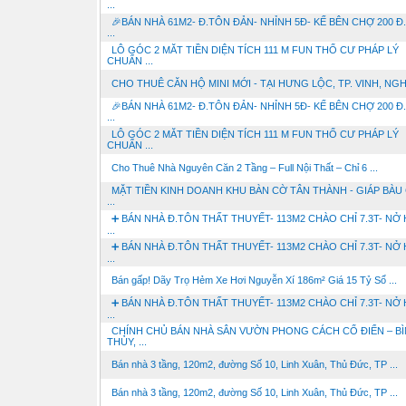
...
🎉BÁN NHÀ 61M2- Đ.TÔN ĐẢN- NHỈNH 5Đ- KẾ BÊN CHỢ 200 Đ
...
LÔ GÓC 2 MĂT TIỀN DIỆN TÍCH 111 M FUN THỔ CƯ PHÁP LÝ
CHUẨN ...
CHO THUÊ CĂN HỘ MINI MỚI - TẠI HƯNG LỘC, TP. VINH, NG
🎉BÁN NHÀ 61M2- Đ.TÔN ĐẢN- NHỈNH 5Đ- KẾ BÊN CHỢ 200 Đ
...
LÔ GÓC 2 MĂT TIỀN DIỆN TÍCH 111 M FUN THỔ CƯ PHÁP LÝ
CHUẨN ...
Cho Thuê Nhà Nguyên Căn 2 Tầng – Full Nội Thất – Chỉ 6 ...
MẶT TIỀN KINH DOANH KHU BÀN CỜ TÂN THÀNH - GIÁP BÀU 
...
➕ BÁN NHÀ Đ.TÔN THẤT THUYẾT- 113M2 CHÀO CHỈ 7.3T- NỞ 
...
➕ BÁN NHÀ Đ.TÔN THẤT THUYẾT- 113M2 CHÀO CHỈ 7.3T- NỞ 
...
Bán gấp! Dãy Trọ Hẻm Xe Hơi Nguyễn Xí 186m² Giá 15 Tỷ Sổ ...
➕ BÁN NHÀ Đ.TÔN THẤT THUYẾT- 113M2 CHÀO CHỈ 7.3T- NỞ 
...
CHÍNH CHỦ BÁN NHÀ SÂN VƯỜN PHONG CÁCH CỔ ĐIỂN – B
THỦY, ...
Bán nhà 3 tầng, 120m2, đường Số 10, Linh Xuân, Thủ Đức, TP ...
Bán nhà 3 tầng, 120m2, đường Số 10, Linh Xuân, Thủ Đức, TP ...