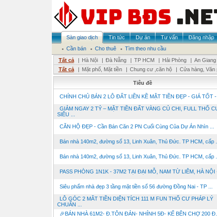
Sàn giao dịch
Tin tức
Dự án
Tư vấn
Đăng nhập
Cần bán
Cho thuê
Tìm theo nhu cầu
Tất cả
|
Hà Nội
|
Đà Nẵng
|
TP HCM
|
Hải Phòng
|
An Giang
Tất cả
|
Mặt phố, Mặt tiền
|
Chung cư ,căn hộ
|
Cửa hàng, Văn
Tiêu đề
CHÍNH CHỦ BÁN 2 LÔ ĐẤT LIỀN KỀ MẶT TIỀN ĐẸP - GIÁ TỐT - V
GIẢM NGAY 2 TỶ – MẶT TIỀN ĐẤT VÀNG CỦ CHI, FULL THỔ C
SIÊU ...
CĂN HỘ ĐẸP - Cần Bán Căn 2 PN Cuối Cùng Của Dự Án Nhìn ...
Bán nhà 140m2, đường số 13, Linh Xuân, Thủ Đức. TP HCM, cấp .
Bán nhà 140m2, đường số 13, Linh Xuân, Thủ Đức. TP HCM, cấp .
PASS PHÒNG 1N1K - 37M2 TẠI ĐẠI MỖ, NAM TỪ LIÊM, HÀ NỘI - 
Siêu phẩm nhà đẹp 3 tầng mặt tiền số 56 đường Đồng Nai - TP ...
LÔ GÓC 2 MĂT TIỀN DIỆN TÍCH 111 M FUN THỔ CƯ PHÁP LÝ
CHUẨN ...
🎉BÁN NHÀ 61M2- Đ.TÔN ĐẢN- NHỈNH 5Đ- KẾ BÊN CHỢ 200 Đ