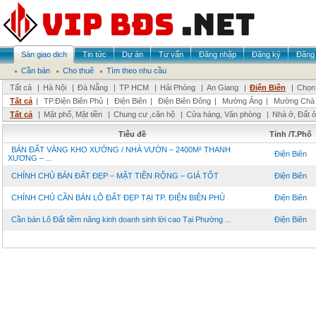
Sàn giao dịch
Tin tức
Dự án
Tư vấn
Đăng nhập
Đăng ký
Đăng 
Cần bán
Cho thuê
Tìm theo nhu cầu
Tất cả
|
Hà Nội
|
Đà Nẵng
|
TP HCM
|
Hải Phòng
|
An Giang
|
Điện Biên
|
Chọn 
Tất cả
|
TP.Điện Biên Phủ
|
Điện Biên
|
Điện Biên Đông
|
Mường Ảng
|
Mường Chà
Tất cả
|
Mặt phố, Mặt tiền
|
Chung cư ,căn hộ
|
Cửa hàng, Văn phòng
|
Nhà ở, Đất 
Tiêu đề
Tỉnh /T.Phố
BÁN ĐẤT VÀNG KHO XƯỞNG / NHÀ VƯỜN – 2400M² THANH
Điện Biên
XƯƠNG – ...
CHÍNH CHỦ BÁN ĐẤT ĐẸP – MẶT TIỀN RỘNG – GIÁ TỐT
Điện Biên
CHÍNH CHỦ CẦN BÁN LÔ ĐẤT ĐẸP TẠI TP. ĐIỆN BIÊN PHỦ
Điện Biên
Cần bán Lô Đất tiềm năng kinh doanh sinh lời cao Tại Phường ...
Điện Biên