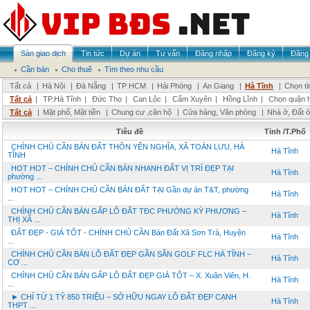
Sàn giao dịch
Tin tức
Dự án
Tư vấn
Đăng nhập
Đăng ký
Đăng 
Cần bán
Cho thuê
Tìm theo nhu cầu
Tất cả
|
Hà Nội
|
Đà Nẵng
|
TP HCM
|
Hải Phòng
|
An Giang
|
Hà Tĩnh
|
Chọn tỉ
Tất cả
|
TP.Hà Tĩnh
|
Đức Thọ
|
Can Lộc
|
Cẩm Xuyên
|
Hồng Lĩnh
|
Chọn quận 
Tất cả
|
Mặt phố, Mặt tiền
|
Chung cư ,căn hộ
|
Cửa hàng, Văn phòng
|
Nhà ở, Đất 
Tiêu đề
Tỉnh /T.Phố
CHÍNH CHỦ CẦN BÁN ĐẤT THÔN YÊN NGHĨA, XÃ TOÀN LƯU, HÀ
Hà Tĩnh
TĨNH
HOT HOT – CHÍNH CHỦ CẦN BÁN NHANH ĐẤT VỊ TRÍ ĐẸP TẠI
Hà Tĩnh
phường ...
HOT HOT – CHÍNH CHỦ CẦN BÁN ĐẤT TẠI Gần dự án T&T, phường
Hà Tĩnh
...
CHÍNH CHỦ CẦN BÁN GẤP LÔ ĐẤT TĐC PHƯỜNG KỲ PHƯƠNG –
Hà Tĩnh
THỊ XÃ ...
ĐẤT ĐẸP - GIÁ TỐT - CHÍNH CHỦ CẦN Bán Đất Xã Sơn Trà, Huyện
Hà Tĩnh
...
CHÍNH CHỦ CẦN BÁN LÔ ĐẤT ĐẸP GẦN SÂN GOLF FLC HÀ TĨNH –
Hà Tĩnh
CƠ ...
CHÍNH CHỦ CẦN BÁN GẤP LÔ ĐẤT ĐẸP GIÁ TỐT – X. Xuân Viên, H.
Hà Tĩnh
...
► CHỈ TỪ 1 TỶ 850 TRIỆU – SỞ HỮU NGAY LÔ ĐẤT ĐẸP CẠNH
Hà Tĩnh
THPT ...