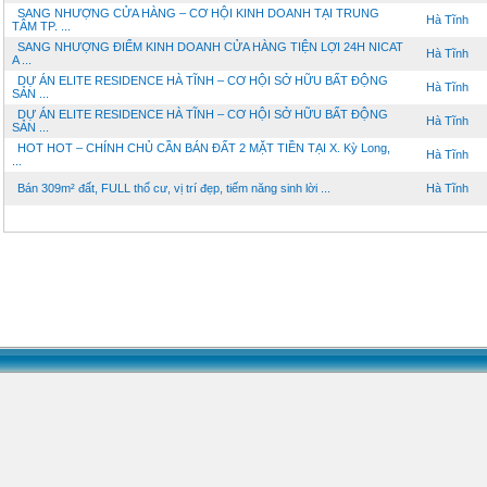
SANG NHƯỢNG CỬA HÀNG – CƠ HỘI KINH DOANH TẠI TRUNG
Hà Tĩnh
TÂM TP. ...
SANG NHƯỢNG ĐIỂM KINH DOANH CỬA HÀNG TIỆN LỢI 24H NICAT
Hà Tĩnh
A ...
DỰ ÁN ELITE RESIDENCE HÀ TĨNH – CƠ HỘI SỞ HỮU BẤT ĐỘNG
Hà Tĩnh
SẢN ...
DỰ ÁN ELITE RESIDENCE HÀ TĨNH – CƠ HỘI SỞ HỮU BẤT ĐỘNG
Hà Tĩnh
SẢN ...
HOT HOT – CHÍNH CHỦ CẦN BÁN ĐẤT 2 MẶT TIỀN TẠI X. Kỳ Long,
Hà Tĩnh
...
Bán 309m² đất, FULL thổ cư, vị trí đẹp, tiếm năng sinh lời ...
Hà Tĩnh