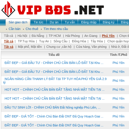
Sàn giao dịch
Tin tức
Dự án
Tư vấn
Đăng nhập
Đăng ký
Đăng 
Cần bán
Cho thuê
Tìm theo nhu cầu
Tất cả
|
Hà Nội
|
Đà Nẵng
|
TP HCM
|
Hải Phòng
|
An Giang
|
Phú Yên
|
Chọn t
Tất cả
|
TP.Tuy Hòa
|
Tuy An
|
Sông Cầu
|
Đông Hòa
|
Tây Hòa
|
Chọn quận huy
Tất cả
|
Mặt phố, Mặt tiền
|
Chung cư ,căn hộ
|
Cửa hàng, Văn phòng
|
Nhà ở, Đất 
Tiêu đề
Tỉnh /T.Phố
ĐẤT ĐẸP – GIÁ ĐẦU TƯ - CHÍNH CHỦ CẦN BÁN LÔ ĐẤT TẠI Khu ...
Phú Yên
ĐẤT ĐẸP – GIÁ ĐẦU TƯ - CHÍNH CHỦ CẦN BÁN LÔ ĐẤT TẠI Khu ...
Phú Yên
NGÂN HÀNG CẦN THANH LÝ ĐẤT TẠI TP TUY HÒA PHÚ YÊN GIÁ 2.9
Phú Yên
tỷ
HOT HOT – CHÍNH CHỦ CẦN BÁN ĐẤT TẶNG NHÀ MẶT TIỀN TẠI ...
Phú Yên
HOT HOT – CHÍNH CHỦ CẦN BÁN ĐẤT TẶNG NHÀ MẶT TIỀN TẠI ...
Phú Yên
ĐẦU TƯ SINH LỜI - CHÍNH CHỦ BÁN Đất Nông nghiệp Phú Liên, ...
Phú Yên
ĐẤT ĐẸP - GIÁ TỐT - Chính Chủ Bán Đất ONT Đã Quy Hoạch Giai ...
Phú Yên
ĐẤT ĐẸP - GIÁ TỐT - Chính Chủ Bán Đất ONT Đã Quy Hoạch Giai ...
Phú Yên