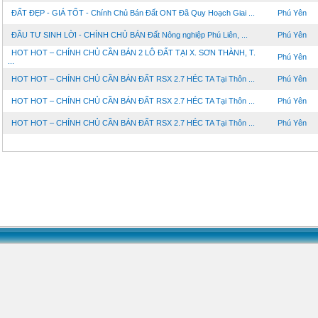
ĐẤT ĐẸP - GIÁ TỐT - Chính Chủ Bán Đất ONT Đã Quy Hoạch Giai ...
Phú Yên
ĐẦU TƯ SINH LỜI - CHÍNH CHỦ BÁN Đất Nông nghiệp Phú Liên, ...
Phú Yên
HOT HOT – CHÍNH CHỦ CẦN BÁN 2 LÔ ĐẤT TẠI X. SƠN THÀNH, T.
Phú Yên
...
HOT HOT – CHÍNH CHỦ CẦN BÁN ĐẤT RSX 2.7 HÉC TA Tại Thôn ...
Phú Yên
HOT HOT – CHÍNH CHỦ CẦN BÁN ĐẤT RSX 2.7 HÉC TA Tại Thôn ...
Phú Yên
HOT HOT – CHÍNH CHỦ CẦN BÁN ĐẤT RSX 2.7 HÉC TA Tại Thôn ...
Phú Yên