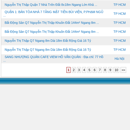
Nguyễn Thị Thập Quận 7 Nhà Trên Đất 8x18m Ngang Lớn Khả ...
TP HCM
QUẬN 1: BÁN TÒA NHÀ 7 TẦNG MẶT TIỀN BÙI VIỆN, P.PHẠM NGŨ
TP HCM
...
Bất Động Sản Q7 Nguyễn Thị Thập Khuôn Đất 144m² Ngang 8m ...
TP HCM
Bất Động Sản Q7 Nguyễn Thị Thập Khuôn Đất 144m² Ngang 8m ...
TP HCM
Nguyễn Thị Thập Q7 Ngang 8m Dài 18m Đất Rộng Giá 16 Tỷ
TP HCM
Nguyễn Thị Thập Q7 Ngang 8m Dài 18m Đất Rộng Giá 16 Tỷ
TP HCM
SANG NHƯỢNG QUÁN CAFE VIEW HỒ VĂN QUÁN - Địa chỉ: 77 Hồ
Hà Nội
...
1
2
3
4
5
6
7
8
9
10
>>