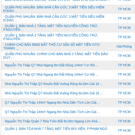
QUẬN PHÚ NHUẬN: BÁN NHÀ CĂN GÓC 3 MẶT TIỀN SIÊU HIẾM
TP HCM
Đ.ĐÀO ...
QUẬN PHÚ NHUẬN: BÁN NHÀ CĂN GÓC 3 MẶT TIỀN SIÊU HIẾM
TP HCM
Đ.ĐÀO ...
QUẬN 1: BÁN NHÀ 2 TẦNG MẶT TIỀN NGUYỄN CÔNG TRỨ,
TP HCM
P.NGUYỄN ...
QUẬN 1: BÁN NHÀ 2 TẦNG MẶT TIỀN NGUYỄN CÔNG TRỨ,
TP HCM
P.NGUYỄN ...
CHÍNH CHỦ BÁN 85M2 ĐẤT THỔ CƯ SẴN SỔ MẶT TIỀN OTO
Hải Phòng
TRÁNH ...
QUẬN PHÚ NHUẬN: CHÍNH CHỦ BÁN NHÀ 3 TẦNG MẶT TIỀN ĐÀO
TP HCM
DUY ...
Nguyễn Thị Thập Q7 Nhà Ngang 8m Đất Rộng 144m² Cơ Hội ...
TP HCM
Nguyễn Thị Thập Q7 Nhà Ngang 8m Đất Rộng 144m² Cơ Hội ...
TP HCM
Nhà Nguyễn Thị Thập Q7 Khuôn Đất Vuông Rộng 8x18m Giá 16 ...
TP HCM
Nhà Nguyễn Thị Thập Q7 Khuôn Đất Vuông Rộng 8x18m Giá 16 ...
TP HCM
Q7 Nguyễn Thị Thập 144m² Ngang 8m Nhà Diện Tích Lớn Giá ...
TP HCM
Q7 Nguyễn Thị Thập 144m² Ngang 8m Nhà Diện Tích Lớn Giá ...
TP HCM
Nguyễn Thị Thập Quận 7 Nhà Trên Đất 8x18m Ngang Lớn Khả ...
TP HCM
QUẬN 1: BÁN TÒA NHÀ 7 TẦNG MẶT TIỀN BÙI VIỆN, P.PHẠM NGŨ
TP HCM
...