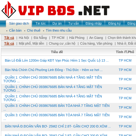
Sàn giao dịch
Tin tức
Dự án
Tư vấn
Đăng nhập
Đăng ký
Đăng 
Cần bán
Cho thuê
Tìm theo nhu cầu
Tất cả
|
Hà Nội
|
Đà Nẵng
|
TP HCM
|
Hải Phòng
|
An Giang
|
Chọn tỉnh thành kh
Tất cả
|
Mặt phố, Mặt tiền
|
Chung cư ,căn hộ
|
Cửa hàng, Văn phòng
|
Nhà ở, Đất 
Tiêu đề
Tỉnh /T.Phố
Bán Lô Đất Lớn 1200m Giáp KĐT Vạn Phúc Hẻm 1 Sẹc Quốc Lộ 13 ...
TP HCM
Bán Nhà Chính Chủ Phường Linh Đông - Thủ Đức - Hẻm xe hơi ...
TP HCM
QUẬN 1: CHÍNH CHỦ 0938676685 BÁN NHÀ 4 TẦNG MẶT TIỀN
TP HCM
TƯƠNG ...
QUẬN 1: CHÍNH CHỦ 0938676685 BÁN NHÀ 4 TẦNG MẶT TIỀN
TP HCM
TƯƠNG ...
QUẬN 1: CHÍNH CHỦ 0938676685 BÁN NHÀ 4 TẦNG MẶT TIỀN
TP HCM
TƯƠNG ...
QUẬN 3: CHÍNH CHỦ 0938676685 BÁN TÒA NHÀ 7 TẦNG MẶT TIỀN
TP HCM
...
QUẬN 3: CHÍNH CHỦ 0938676685 BÁN TÒA NHÀ 7 TẦNG MẶT TIỀN
TP HCM
...
BÁN NHÀ Đ.ĐOÀN VĂN BƠ- 25M2 CHỈ 2.8T- GẦN CHỢ 200 Đ.XÓM ...
TP HCM
BÁN NHÀ Đ.ĐOÀN VĂN BƠ- 25M2 CHỈ 2.8T- GẦN CHỢ 200 Đ.XÓM ...
TP HCM