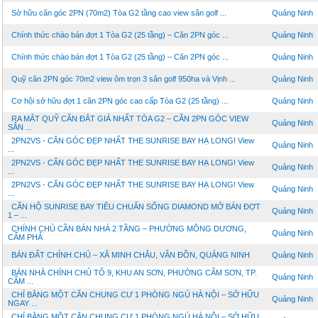
Sở hữu căn góc 2PN (70m2) Tòa G2 tầng cao view sân golf ...
Quảng Ninh
Chính thức chào bán đợt 1 Tòa G2 (25 tầng) – Căn 2PN góc ...
Quảng Ninh
Chính thức chào bán đợt 1 Tòa G2 (25 tầng) – Căn 2PN góc ...
Quảng Ninh
Quỹ căn 2PN góc 70m2 view ôm trọn 3 sân golf 950ha và Vịnh ...
Quảng Ninh
Cơ hội sở hữu đợt 1 căn 2PN góc cao cấp Tòa G2 (25 tầng) ...
Quảng Ninh
RA MẮT QUỸ CĂN ĐẮT GIÁ NHẤT TÒA G2 – CĂN 2PN GÓC VIEW
Quảng Ninh
SÂN ...
2PN2VS - CĂN GÓC ĐẸP NHẤT THE SUNRISE BAY HẠ LONG! View
Quảng Ninh
...
2PN2VS - CĂN GÓC ĐẸP NHẤT THE SUNRISE BAY HẠ LONG! View
Quảng Ninh
...
2PN2VS - CĂN GÓC ĐẸP NHẤT THE SUNRISE BAY HẠ LONG! View
Quảng Ninh
...
CĂN HỘ SUNRISE BAY TIÊU CHUẨN SỐNG DIAMOND MỞ BÁN ĐỢT
Quảng Ninh
1 – ...
CHÍNH CHỦ CẦN BÁN NHÀ 2 TẦNG – PHƯỜNG MÔNG DƯƠNG,
Quảng Ninh
CẨM PHẢ
BÁN ĐẤT CHÍNH CHỦ – XÃ MINH CHÂU, VÂN ĐỒN, QUẢNG NINH
Quảng Ninh
BÁN NHÀ CHÍNH CHỦ TỔ 9, KHU AN SƠN, PHƯỜNG CẨM SƠN, TP.
Quảng Ninh
CẨM ...
CHỈ BẰNG MỘT CĂN CHUNG CƯ 1 PHÒNG NGỦ HÀ NỘI – SỞ HỮU
Quảng Ninh
NGAY ...
CHỈ BẰNG MỘT CĂN CHUNG CƯ 1 PHÒNG NGỦ HÀ NỘI – SỞ HỮU