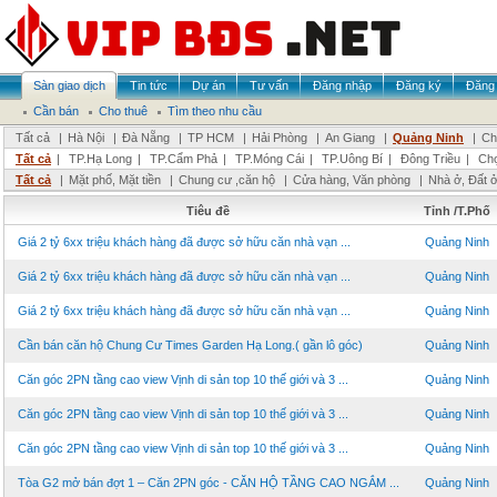
Sàn giao dịch
Tin tức
Dự án
Tư vấn
Đăng nhập
Đăng ký
Đăng 
Cần bán
Cho thuê
Tìm theo nhu cầu
Tất cả
|
Hà Nội
|
Đà Nẵng
|
TP HCM
|
Hải Phòng
|
An Giang
|
Quảng Ninh
|
Ch
Tất cả
|
TP.Hạ Long
|
TP.Cẩm Phả
|
TP.Móng Cái
|
TP.Uông Bí
|
Đông Triều
|
Chọ
Tất cả
|
Mặt phố, Mặt tiền
|
Chung cư ,căn hộ
|
Cửa hàng, Văn phòng
|
Nhà ở, Đất 
Tiêu đề
Tỉnh /T.Phố
Giá 2 tỷ 6xx triệu khách hàng đã được sở hữu căn nhà vạn ...
Quảng Ninh
Giá 2 tỷ 6xx triệu khách hàng đã được sở hữu căn nhà vạn ...
Quảng Ninh
Giá 2 tỷ 6xx triệu khách hàng đã được sở hữu căn nhà vạn ...
Quảng Ninh
Cần bán căn hộ Chung Cư Times Garden Hạ Long.( gần lô góc)
Quảng Ninh
Căn góc 2PN tầng cao view Vịnh di sản top 10 thế giới và 3 ...
Quảng Ninh
Căn góc 2PN tầng cao view Vịnh di sản top 10 thế giới và 3 ...
Quảng Ninh
Căn góc 2PN tầng cao view Vịnh di sản top 10 thế giới và 3 ...
Quảng Ninh
Tòa G2 mở bán đợt 1 – Căn 2PN góc - CĂN HỘ TẦNG CAO NGẮM ...
Quảng Ninh