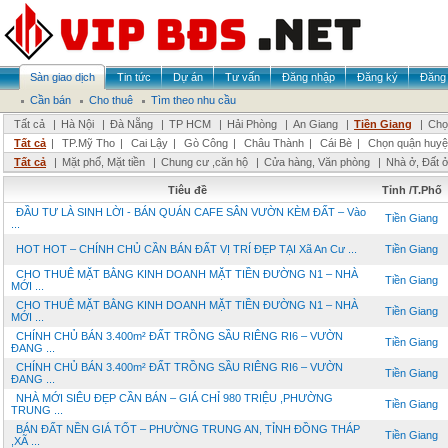
Sàn giao dịch
Tin tức
Dự án
Tư vấn
Đăng nhập
Đăng ký
Đăng 
Cần bán
Cho thuê
Tìm theo nhu cầu
Tất cả
|
Hà Nội
|
Đà Nẵng
|
TP HCM
|
Hải Phòng
|
An Giang
|
Tiền Giang
|
Chọ
Tất cả
|
TP.Mỹ Tho
|
Cai Lậy
|
Gò Công
|
Châu Thành
|
Cái Bè
|
Chọn quận huyệ
Tất cả
|
Mặt phố, Mặt tiền
|
Chung cư ,căn hộ
|
Cửa hàng, Văn phòng
|
Nhà ở, Đất 
Tiêu đề
Tỉnh /T.Phố
ĐẦU TƯ LÀ SINH LỜI - BÁN QUÁN CAFE SÂN VƯỜN KÈM ĐẤT – Vào
Tiền Giang
...
HOT HOT – CHÍNH CHỦ CẦN BÁN ĐẤT VỊ TRÍ ĐẸP TẠI Xã An Cư ...
Tiền Giang
CHO THUÊ MẶT BẰNG KINH DOANH MẶT TIỀN ĐƯỜNG N1 – NHÀ
Tiền Giang
MỚI ...
CHO THUÊ MẶT BẰNG KINH DOANH MẶT TIỀN ĐƯỜNG N1 – NHÀ
Tiền Giang
MỚI ...
CHÍNH CHỦ BÁN 3.400m² ĐẤT TRỒNG SẦU RIÊNG RI6 – VƯỜN
Tiền Giang
ĐANG ...
CHÍNH CHỦ BÁN 3.400m² ĐẤT TRỒNG SẦU RIÊNG RI6 – VƯỜN
Tiền Giang
ĐANG ...
NHÀ MỚI SIÊU ĐẸP CẦN BÁN – GIÁ CHỈ 980 TRIỆU ,PHƯỜNG
Tiền Giang
TRUNG ...
BÁN ĐẤT NỀN GIÁ TỐT – PHƯỜNG TRUNG AN, TỈNH ĐỒNG THÁP
Tiền Giang
,XÃ ...