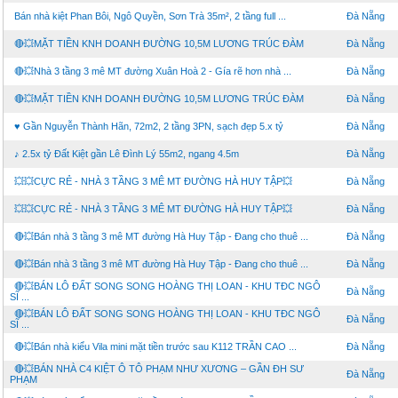
Bán nhà kiệt Phan Bôi, Ngô Quyền, Sơn Trà 35m², 2 tầng full ...
Đà Nẵng
🔴💥MẶT TIỀN KNH DOANH ĐƯỜNG 10,5M LƯƠNG TRÚC ĐÀM
Đà Nẵng
🔴💥Nhà 3 tầng 3 mê MT đường Xuân Hoà 2 - Gía rẽ hơn nhà ...
Đà Nẵng
🔴💥MẶT TIỀN KNH DOANH ĐƯỜNG 10,5M LƯƠNG TRÚC ĐÀM
Đà Nẵng
♥ Gần Nguyễn Thành Hãn, 72m2, 2 tầng 3PN, sạch đẹp 5.x tỷ
Đà Nẵng
♪ 2.5x tỷ Đất Kiệt gần Lê Đình Lý 55m2, ngang 4.5m
Đà Nẵng
💥💥CỰC RẺ - NHÀ 3 TẦNG 3 MÊ MT ĐƯỜNG HÀ HUY TẬP💥
Đà Nẵng
💥💥CỰC RẺ - NHÀ 3 TẦNG 3 MÊ MT ĐƯỜNG HÀ HUY TẬP💥
Đà Nẵng
🔴💥Bán nhà 3 tầng 3 mê MT đường Hà Huy Tập - Đang cho thuê ...
Đà Nẵng
🔴💥Bán nhà 3 tầng 3 mê MT đường Hà Huy Tập - Đang cho thuê ...
Đà Nẵng
🔴💥BÁN LÔ ĐẤT SONG SONG HOÀNG THỊ LOAN - KHU TĐC NGÔ
Đà Nẵng
SĨ ...
🔴💥BÁN LÔ ĐẤT SONG SONG HOÀNG THỊ LOAN - KHU TĐC NGÔ
Đà Nẵng
SĨ ...
🔴💥Bán nhà kiểu Vila mini mặt tiền trước sau K112 TRẦN CAO ...
Đà Nẵng
🔴💥BÁN NHÀ C4 KIỆT Ô TÔ PHẠM NHƯ XƯƠNG – GẦN ĐH SƯ
Đà Nẵng
PHẠM