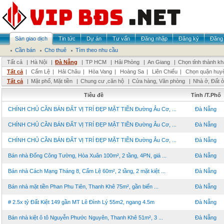
Sàn giao dịch
Tin tức
Dự án
Tư vấn
Đăng nhập
Đăng ký
Đăng 
Cần bán
Cho thuê
Tìm theo nhu cầu
Tất cả
|
Hà Nội
|
Đà Nẵng
|
TP HCM
|
Hải Phòng
|
An Giang
|
Chọn tỉnh thành k
Tất cả
|
Cẩm Lệ
|
Hải Châu
|
Hòa Vang
|
Hoàng Sa
|
Liên Chiểu
|
Chọn quận huy
Tất cả
|
Mặt phố, Mặt tiền
|
Chung cư ,căn hộ
|
Cửa hàng, Văn phòng
|
Nhà ở, Đất 
Tiêu đề
Tỉnh /T.Phố
CHÍNH CHỦ CẦN BÁN ĐẤT VỊ TRÍ ĐẸP MẶT TIỀN Đường Âu Cơ, ...
Đà Nẵng
CHÍNH CHỦ CẦN BÁN ĐẤT VỊ TRÍ ĐẸP MẶT TIỀN Đường Âu Cơ, ...
Đà Nẵng
CHÍNH CHỦ CẦN BÁN ĐẤT VỊ TRÍ ĐẸP MẶT TIỀN Đường Âu Cơ, ...
Đà Nẵng
Bán nhà Đống Công Tường, Hòa Xuân 100m², 2 tầng, 4PN, giá ...
Đà Nẵng
Bán nhà Cách Mạng Tháng 8, Cẩm Lệ 60m², 2 tầng, 2 mặt kiệt ...
Đà Nẵng
Bán nhà mặt tiền Phan Phu Tiên, Thanh Khê 75m², gần biển ...
Đà Nẵng
# 2.5x tỷ Đất Kiệt 149 gần MT Lê Đình Lý 55m2, ngang 4.5m
Đà Nẵng
Bán nhà kiệt ô tô Nguyễn Phước Nguyên, Thanh Khê 51m², 3 ...
Đà Nẵng