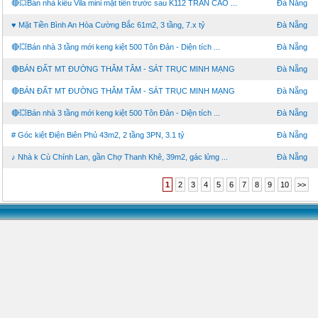
🔴💥Bán nhà kiểu Vila mini mặt tiền trước sau K112 TRẦN CAO ...
Đà Nẵng
♥ Mặt Tiền Bình An Hòa Cường Bắc 61m2, 3 tầng, 7.x tỷ
Đà Nẵng
🔴💥Bán nhà 3 tầng mới keng kiệt 500 Tôn Đản - Diện tích ...
Đà Nẵng
🔴BÁN ĐẤT MT ĐƯỜNG THÂM TÂM - SÁT TRỤC MINH MẠNG
Đà Nẵng
🔴BÁN ĐẤT MT ĐƯỜNG THÂM TÂM - SÁT TRỤC MINH MẠNG
Đà Nẵng
🔴💥Bán nhà 3 tầng mới keng kiệt 500 Tôn Đản - Diện tích ...
Đà Nẵng
# Góc kiệt Điện Biên Phủ 43m2, 2 tầng 3PN, 3.1 tỷ
Đà Nẵng
♪ Nhà k Cù Chính Lan, gần Chợ Thanh Khê, 39m2, gác lửng ...
Đà Nẵng
1
2
3
4
5
6
7
8
9
10
>>