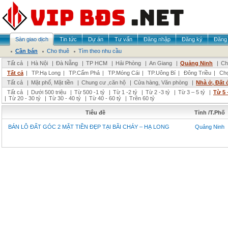
Sàn giao dịch
Tin tức
Dự án
Tư vấn
Đăng nhập
Đăng ký
Đăng 
Cần bán
Cho thuê
Tìm theo nhu cầu
Tất cả
|
Hà Nội
|
Đà Nẵng
|
TP HCM
|
Hải Phòng
|
An Giang
|
Quảng Ninh
|
Ch
Tất cả
|
TP.Hạ Long
|
TP.Cẩm Phả
|
TP.Móng Cái
|
TP.Uông Bí
|
Đông Triều
|
Chọ
Tất cả
|
Mặt phố, Mặt tiền
|
Chung cư ,căn hộ
|
Cửa hàng, Văn phòng
|
Nhà ở, Đất 
Tất cả
|
Dưới 500 triệu
|
Từ 500 -1 tỷ
|
Từ 1 -2 tỷ
|
Từ 2 -3 tỷ
|
Từ 3 – 5 tỷ
|
Từ 5 
|
Từ 20 - 30 tỷ
|
Từ 30 - 40 tỷ
|
Từ 40 - 60 tỷ
|
Trên 60 tỷ
Tiêu đề
Tỉnh /T.Phố
BÁN LÔ ĐẤT GÓC 2 MẶT TIỀN ĐẸP TẠI BÃI CHÁY – HẠ LONG
Quảng Ninh