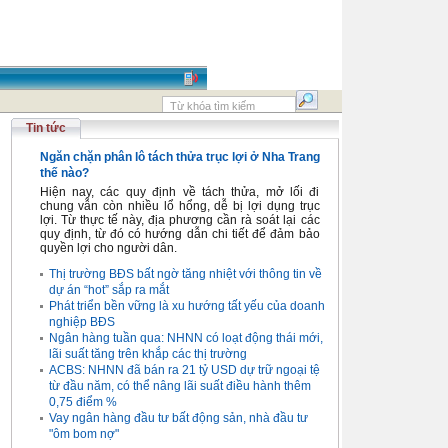
Tin tức
Ngăn chặn phân lô tách thửa trục lợi ở Nha Trang
thế nào?
Hiện nay, các quy định về tách thửa, mở lối đi
chung vẫn còn nhiều lổ hổng, dễ bị lợi dụng trục
lợi. Từ thực tế này, địa phương cần rà soát lại các
quy định, từ đó có hướng dẫn chi tiết để đảm bảo
quyền lợi cho người dân.
Thị trường BĐS bất ngờ tăng nhiệt với thông tin về
dự án “hot” sắp ra mắt
Phát triển bền vững là xu hướng tất yếu của doanh
nghiệp BĐS
Ngân hàng tuần qua: NHNN có loạt động thái mới,
lãi suất tăng trên khắp các thị trường
ACBS: NHNN đã bán ra 21 tỷ USD dự trữ ngoại tệ
từ đầu năm, có thể nâng lãi suất điều hành thêm
0,75 điểm %
Vay ngân hàng đầu tư bất động sản, nhà đầu tư
"ôm bom nợ"