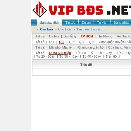
Sàn giao dịch
Tin tức
Dự án
Tư vấn
Đăng nhập
Cần bán
Cho thuê
Tìm theo nhu cầu
Tất cả
|
Hà Nội
|
Đà Nẵng
|
TP HCM
|
Hải Phòng
|
An Giang
Tất cả
|
Q 1
|
Q 2
|
Q 3
|
Q 4
|
Q 5
|
Chọn quận huyện khá
Tất cả
|
Mặt phố, Mặt tiền
|
Chung cư ,căn hộ
|
Cửa hàng, Văn 
Tất cả
|
Dưới 500 triệu
|
Từ 500 -1 tỷ
|
Từ 1 -2 tỷ
|
Từ 2 -3 tỷ
|
Từ 20 - 30 tỷ
|
Từ 30 - 40 tỷ
|
Từ 40 - 60 tỷ
|
Trên 60 tỷ
Tiêu đề