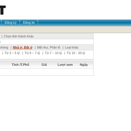
Đăng ký
Đăng tin
|
Chọn tỉnh thành khác
c
phòng
|
Nhà ở, Đất ở
|
Biệt thự, Phân lô
|
Loại khác
|
Từ 3 – 5 tỷ
|
Từ 5 – 7 tỷ
|
Từ 7 – 10 tỷ
|
Từ 10 - 20 tỷ
Tỉnh /T.Phố
Giá
Lượt xem
Ngày