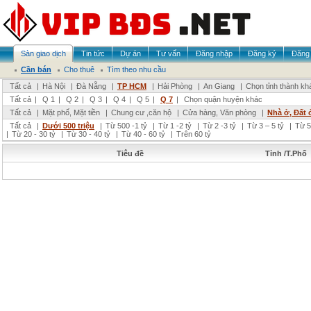
Sàn giao dịch
Tin tức
Dự án
Tư vấn
Đăng nhập
Đăng ký
Đăng 
Cần bán
Cho thuê
Tìm theo nhu cầu
Tất cả
|
Hà Nội
|
Đà Nẵng
|
TP HCM
|
Hải Phòng
|
An Giang
|
Chọn tỉnh thành kh
Tất cả
|
Q 1
|
Q 2
|
Q 3
|
Q 4
|
Q 5
|
Q 7
|
Chọn quận huyện khác
Tất cả
|
Mặt phố, Mặt tiền
|
Chung cư ,căn hộ
|
Cửa hàng, Văn phòng
|
Nhà ở, Đất 
Tất cả
|
Dưới 500 triệu
|
Từ 500 -1 tỷ
|
Từ 1 -2 tỷ
|
Từ 2 -3 tỷ
|
Từ 3 – 5 tỷ
|
Từ 5
|
Từ 20 - 30 tỷ
|
Từ 30 - 40 tỷ
|
Từ 40 - 60 tỷ
|
Trên 60 tỷ
Tiêu đề
Tỉnh /T.Phố